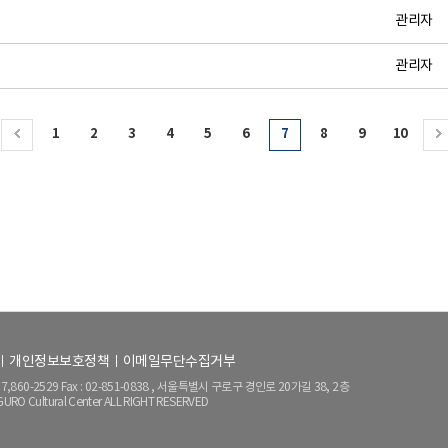
관리자
관리자
1
2
3
4
5
6
7
8
9
10
개인정보보호정책
이메일무단수집거부
0837,860-2529 Fax : 02-851-0838 , 서울특별시 구로구 경인로 20가길 38, 2층
RO Cultural Center ALL RIGHT RESERVED