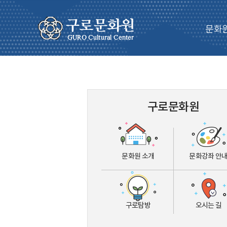
문화
구로문화원
문화원 소개
문화강좌 안
구로탐방
오시는 길