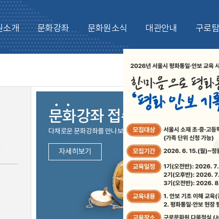
원소개
문화강좌
문화원소식
대관안내
구로
관련기관
문화강좌 접수
일
다채로운 문화강좌를 만나보세요
2
내
자세히보기
9
16
23
30